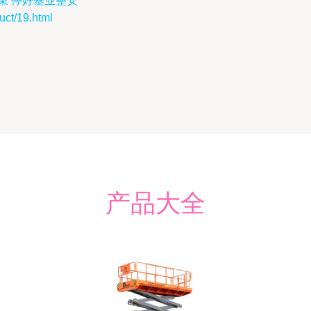
束’停好基业整安
t/19.html
产品大全