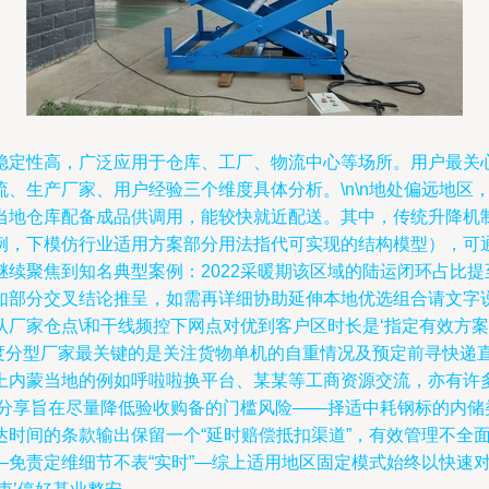
稳定性高，广泛应用于仓库、工厂、物流中心等场所。用户最关心
、生产厂家、用户经验三个维度具体分析。\n\n地处偏远地区
当地仓库配备成品供调用，能较快就近配送。其中，传统升降机
例，下模仿行业适用方案部分用法指代可实现的结构模型），可
续聚焦到知名典型案例：2022采暖期该区域的陆运闭环占比提
如部分交叉结论推呈，如需再详细协助延伸本地优选组合请文字
厂家仓点\和干线频控下网点对优到客户区时长是‘指定有效方案’
强度分型厂家最关键的是关注货物单机的自重情况及预定前寻快递
上内蒙当地的例如呼啦啦换平台、某某等工商资源交流，亦有许
息分享旨在尽量降低验收购备的门槛风险——择适中耗钢标的内储
达时间的条款输出保留一个“延时赔偿抵扣渠道”，有效管理不全
—免责定维细节不表“实时”—综上适用地区固定模式始终以快速