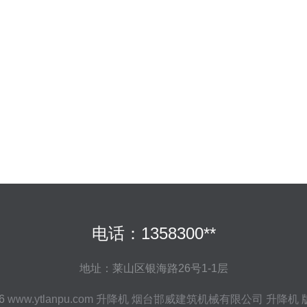
电话：1358300**
地址：莱山区银海路26号1-1层
26
www.ytlanpu.com
升降机
烟台邯威建筑机械有限公司
升降机