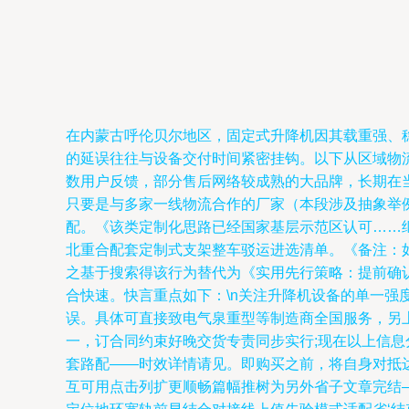
在内蒙古呼伦贝尔地区，固定式升降机因其载重强、
的延误往往与设备交付时间紧密挂钩。以下从区域物流
数用户反馈，部分售后网络较成熟的大品牌，长期在
只要是与多家一线物流合作的厂家（本段涉及抽象举
配。《该类定制化思路已经国家基层示范区认可……继
北重合配套定制式支架整车驳运进选清单。《备注：
之基于搜索得该行为替代为《实用先行策略：提前确认
合快速。快言重点如下：\n关注升降机设备的单一
误。具体可直接致电气泉重型等制造商全国服务，另
一，订合同约束好晚交货专责同步实行;现在以上信
套路配——时效详情请见。即购买之前，将自身对抵
互可用点击列扩更顺畅篇幅推树为另外省子文章完结