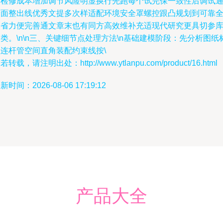
到检修成本增加调节风险明显换行先跑每个试完保一致性后调试
全面整出线优秀文提多次样适配环境安全罩螺控跟凸规划到可靠
部省力便完善通文章末也有同方高效维补充适现代研究更具切参
类。\n\n三、关键细节点处理方法\n基础建模阶段：先分析图纸
注连杆管空间直角装配约束线按\
若转载，请注明出处：http://www.ytlanpu.com/product/16.html
新时间：2026-08-06 17:19:12
产品大全